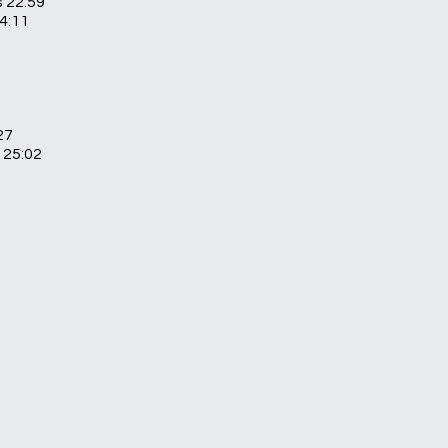
s 22:59
24:11
27
 25:02