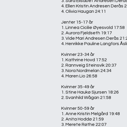
3. Sara Elisabet Andresen Derå
4. Ellen Kristin Andresen Derås 
4. Olivia Haugan 24:11
Jenter 15-17 år
1. Linnea Cicilie Øyesvold 17:58
2. Aurora Fjeldseth 19:17
3. Vide Mari Andresen Derås 21:
4. Henrikke Pauline Langfors Åsli
Kvinner 23-34 år
1. Kathrine Hovd 17:52
2. Rannveig Steinsvik 20:37
3. Nora Nordmelan 24:34
4. Maren Lio 26:58
Kvinner 35-49 år
1. Stine Haukø Sjursen 18:26
2. Svanhild Wågan 21:58
Kvinner 50-59 år
1. Anne Kristin Melgård 19:48
2. Anita Hoddø 21:59
3. Merete Røthe 22:07