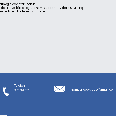
ts og glede står i fokus
 de aktive både i og utenom klubben til videre utvikling
lokale løpetilbudene i Namdalen
Telefon
976 34 695
namdallopeklubb@gmail.com