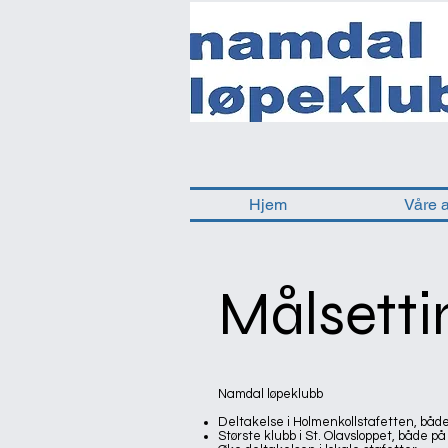
Hjem
Våre 
Målsetti
Namdal løpeklubb
Deltakelse i Holmenkollstafetten, både
Største klubb i St. Olavsloppet, både 