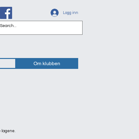
Logg inn
Om klubben
e lagene.