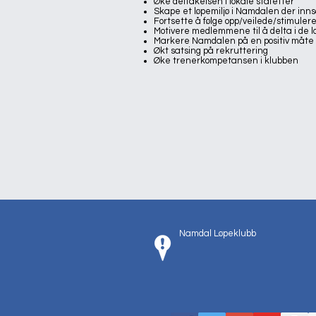
Øke deltakelsen i lokale stafetter
Skape et løpemiljø i Namdalen der innsa
Fortsette å følge opp/veilede/stimulere
Motivere medlemmene til å delta i de 
Markere Namdalen på en positiv måte
Økt satsing på rekruttering
Øke trenerkompetansen i klubben
Namdal Løpeklubb