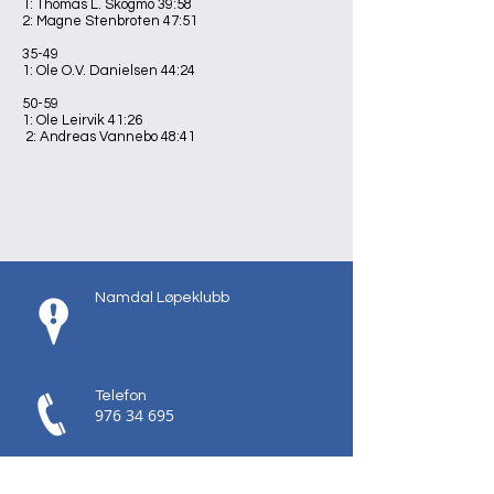
1: Thomas L. Skogmo 39:58
2: Magne Stenbroten 47:51
35-49
1: Ole O.V. Danielsen 44:24
50-59
1: Ole Leirvik 41:26
2: Andreas Vannebo 48:41
Namdal Løpeklubb
Telefon
976 34 695