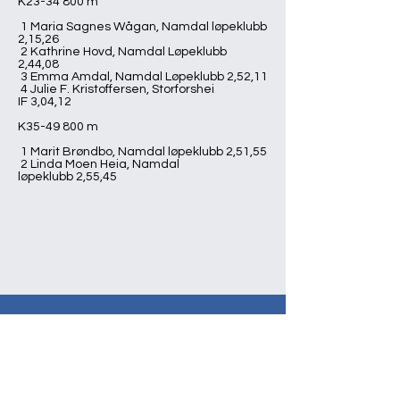
K23-34 800 m
1 Maria Sagnes Wågan, Namdal løpeklubb
2,15,26
2 Kathrine Hovd, Namdal Løpeklubb
2,44,08
3 Emma Amdal, Namdal Løpeklubb 2,52,11
4 Julie F. Kristoffersen, Storforshei
IF 3,04,12
K35-49 800 m
1 Marit Brøndbo, Namdal løpeklubb 2,51,55
2 Linda Moen Heia, Namdal
løpeklubb 2,55,45
Namdal Løpeklubb