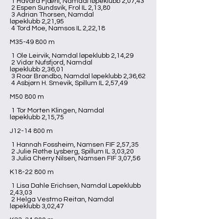
1 Håvard Fjærli, Namdal løpeklubb 2,07,43
2 Espen Sundsvik, Frol IL 2,13,80
3 Adrian Thorsen, Namdal
løpeklubb 2,21,95
4 Tord Moe, Namsos IL 2,22,18
M35-49 800 m
1 Ole Leirvik, Namdal løpeklubb 2,14,29
2 Vidar Nufsfjord, Namdal
løpeklubb 2,36,01
3 Roar Brøndbo, Namdal løpeklubb 2,36,62
4 Asbjørn H. Smevik, Spillum IL 2,57,49
M50 800 m
1 Tor Morten Klingen, Namdal
løpeklubb 2,15,75
J12-14 800 m
1 Hannah Fossheim, Namsen FIF 2,57,35
2 Julie Røthe Lysberg, Spillum IL 3,03,20
3 Julia Cherry Nilsen, Namsen FIF 3,07,56
K18-22 800 m
1 Lisa Dahle Erichsen, Namdal Løpeklubb
2,43,03
2 Helga Vestmo Reitan, Namdal
løpeklubb 3,02,47