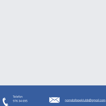
Telefon
976 34 695
namdallopeklubb@gmail.com