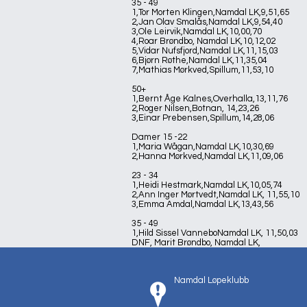
35 - 49
1,Tor Morten Klingen,Namdal LK,9,51,65
2,Jan Olav Smalås,Namdal LK,9,54,40
3,Ole Leirvik,Namdal LK,10,00,70
4,Roar Brøndbo, Namdal LK,10,12,02
5,Vidar Nufsfjord,Namdal LK,11,15,03
6,Bjørn Røthe,Namdal LK,11,35,04
7,Mathias Mørkved,Spillum,11,53,10
50+
1,Bernt Åge Kalnes,Overhalla,13,11,76
2,Roger Nilsen,Botnan, 14,23,26
3,Einar Prebensen,Spillum,14,28,06
Damer 15 -22
1,Maria Wågan,Namdal LK,10,30,69
2,Hanna Mørkved,Namdal LK,11,09,06
23 - 34
1,Heidi Hestmark,Namdal LK,10,05,74
2,Ann Inger Mørtvedt,Namdal LK, 11,55,10
3,Emma Amdal,Namdal LK,13,43,56
35 - 49
1,Hild Sissel VanneboNamdal LK, 11,50,03
DNF, Marit Brøndbo, Namdal LK,
Namdal Løpeklubb