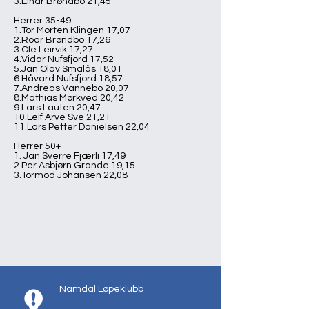
3.Einar Brøndbo 21,45
Herrer 35-49
1.Tor Morten Klingen 17,07
2.Roar Brøndbo 17,26
3.Ole Leirvik 17,27
4.Vidar Nufsfjord 17,52
5.Jan Olav Smalås 18,01
6.Håvard Nufsfjord 18,57
7.Andreas Vannebo 20,07
8.Mathias Mørkved 20,42
9.Lars Lauten 20,47
10.Leif Arve Sve 21,21
11.Lars Petter Danielsen 22,04
Herrer 50+
1. Jan Sverre Fjærli 17,49
2.Per Asbjørn Grande 19,15
3.Tormod Johansen 22,08
Namdal Løpeklubb