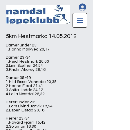
5km Hestmarka
14.05.2012
Damer under 23:
1.Hanna Mørkved 20,17
Damer 23-34
1.Heidi Hestmark 20,00
2.Linn Sæther 24,54
3.Kristin Åkerøy 26,16
Damer 35-49
1.Hild Sissel Vannebo 20,35
2.Hanne Flaat 21,41
3.Anita Hoddø 24,12
4.Laila Nøstdal 26,32
Herer under 23:
1.Lars Eivind Jønvik 18,54
2.Espen Elstad 20,18
Herrer 23-34
1.Håvard Fjærli 15,42
2.Solomon 16,30