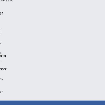
FIF 37.40
.31
6
5
4
31
8.38
0
 30.38
.32
.20