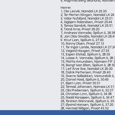
9, Ragnhild Berg Skarland, Namsen 
Herrer.
1, Ole Leirvik, Namdal LK 23.30
2, Tor Morten Klingen, Namdal LK 24
3, Vidar Nufsfjord, Namdal LK 25.01
4, Sigbjørn Rolandsen, Privat 25.44
5, Tomas Sandvik, Namdal LK 25.51
6, Trond Arnø, Privat 26.20
7, Andreas Vannebo, Spillun IL 26.3
8, Jan Olav Smalås, Namdal LK 26.4
9. Knut Lian, Spillum IL 27.00
10, Ronny Olsen, Privat 27.13
11, Tor Ingar Lande, Namdal LK 27.2
12, Vegard Haugen, Privat 27.35
13, Espen Elstad, Spillum IL 28.03
14, Lasse A. Vannebo, Spillum IL 28.
15, Mattis Amundsen, Namsen FIF 2
16, Bengt Ivan Blom, Spillum IL 28.5
17, Leif Arve Sve, Namdal LK 29.00
18, Didrik Pettersen, Privat 29.40
19, Sverre Solbakken, Vemundvik IL
20, Daniel Hovd, Spillum IL 30.49
21, Bjørn Lian, Privat 30.51
22, Tormod Johansen, Namsos LK 31
23, Ola Prebensen, Spillum IL 32.27
24, Christian Linn, Spillum IL 34.08
25, Roald Korssjøen, Spillum IL 34.47
26, Torstein Wennevik, Spillum IL 35
27, Øyvind Hansen, Spillum IL 37.20
28, Hermod Wågan, Privat 43.32