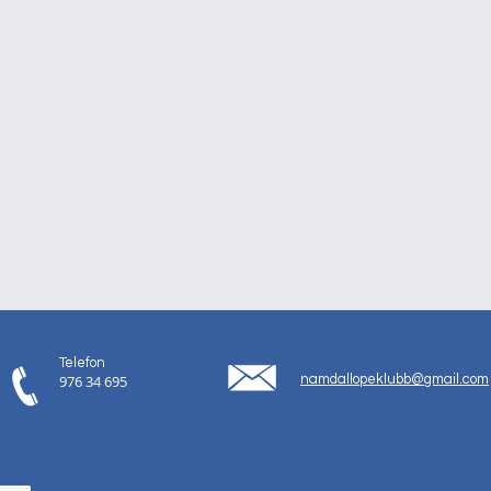
Telefon
976 34 695
namdallopeklubb@gmail.com