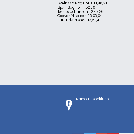
Svein Ola Nagelhus 11,48,31
Bjørn Sagmo 11,52,86
Tormod Johansen 12,47,26
Oddvar Mikalsen 13,03,04
Lars Erik Mjønes 13,52,41
Namdal Løpeklubb