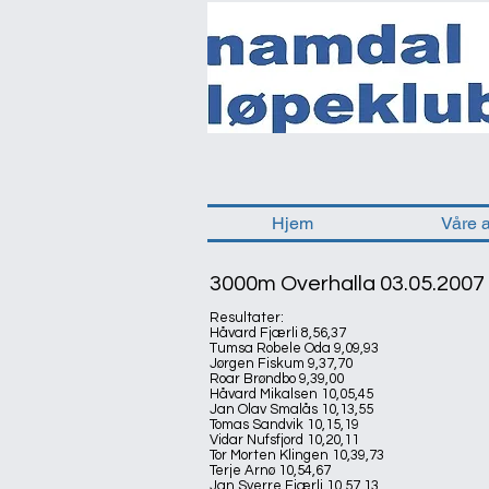
Hjem
Våre 
3000m Overhalla 03.05.2007
Resultater:
Håvard Fjærli 8,56,37
Tumsa Robele Oda 9,09,93
Jørgen Fiskum 9,37,70
Roar Brøndbo 9,39,00
Håvard Mikalsen 10,05,45
Jan Olav Smalås 10,13,55
Tomas Sandvik 10,15,19
Vidar Nufsfjord 10,20,11
Tor Morten Klingen 10,39,73
Terje Arnø 10,54,67
Jan Sverre Fjærli 10,57,13