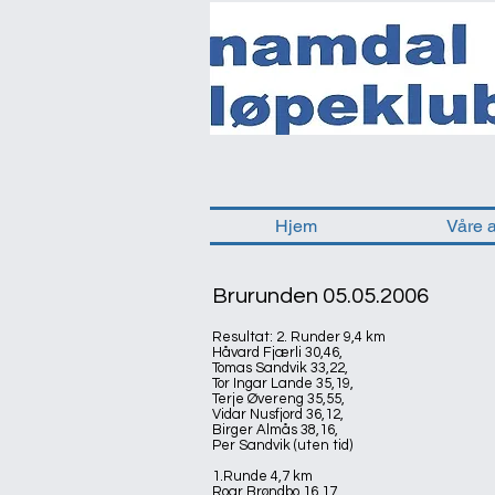
Hjem
Våre 
Brurunden 05.05.2006
Resultat: 2. Runder 9,4 km
Håvard Fjærli 30,46,
Tomas Sandvik 33,22,
Tor Ingar Lande 35,19,
Terje Øvereng 35,55,
Vidar Nusfjord 36,12,
Birger Almås 38,16,
Per Sandvik (uten tid)
1.Runde 4,7 km
Roar Brøndbo 16,17,