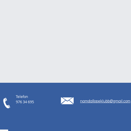
Telefon
976 34 695
namdallopeklubb@gmail.com