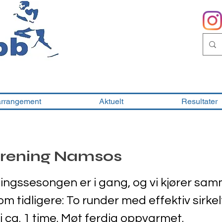
arrangement
Aktuelt
Resultater
trening Namsos
ingssesongen er i gang, og vi kjører sa
m tidligere: To runder med effektiv sirke
i ca. 1 time. Møt ferdig oppvarmet.