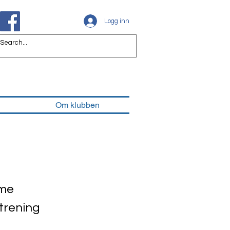
Logg inn
Om klubben
mme
ltrening