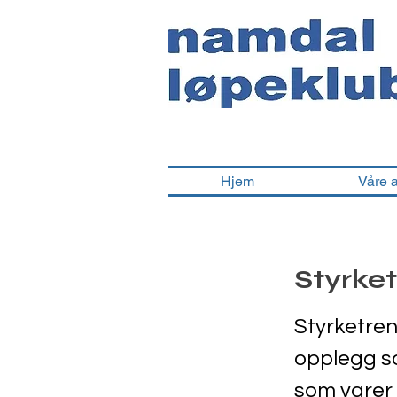
Hjem
Våre 
Styrke
Styrketren
opplegg so
som varer 