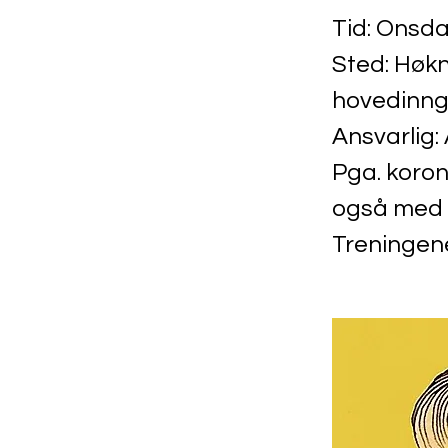
Tid: Onsdag
Sted: Høk
hovedinng
Ansvarlig:
Pga. koron
også med e
Treningene