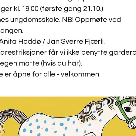
er kl. 19:00 (første gang 21.10.)
nes ungdomsskole. NB! Oppmøte ved
angen.
 Anita Hoddø / Jan Sverre Fjærli.
arestriksjoner får vi ikke benytte garder
gen matte (hvis du har).
 er åpne for alle - velkommen