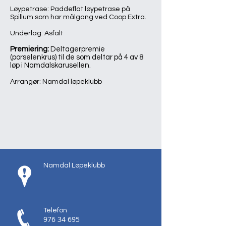
Løypetrase: Paddeflat løypetrase på
Spillum som har målgang ved Coop Extra.
Underlag: Asfalt
Premiering:
Deltagerpremie
(porselenkrus) til de som deltar på 4 av 8
løp i Namdalskarusellen.
Arrangør: Namdal løpeklubb
Namdal Løpeklubb
Telefon
976 34 695