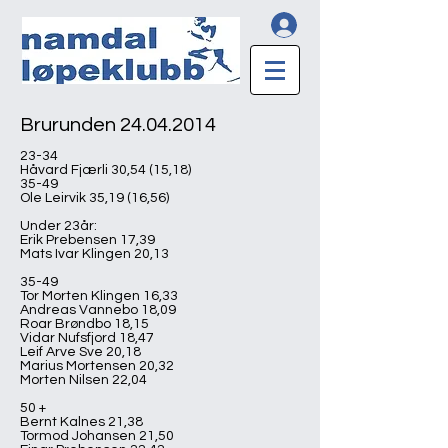
Brurunden
24.04.2014
23-34
Håvard Fjærli 30,54 (15,18)
35-49
Ole Leirvik 35,19 (16,56)
Under 23år:
Erik Prebensen 17,39
Mats Ivar Klingen 20,13
35-49
Tor Morten Klingen 16,33
Andreas Vannebo 18,09
Roar Brøndbo 18,15
Vidar Nufsfjord 18,47
Leif Arve Sve 20,18
Marius Mortensen 20,32
Morten Nilsen 22,04
50 +
Bernt Kalnes 21,38
Tormod Johansen 21,50