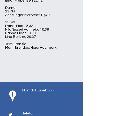
Einar Prebensen 22,42
Damer:
23-34
Anne Inger Mørtvedt 19,49
35-49
Randi Moe 18,32
Hild Sisserl Vannebo 18,39
Hanne Flaat 19,53
Line Borkmo 20,37
Trim uten tid:
Marit Brøndbo, Heidi Hestmark
Namdal Løpeklubb
Telefon